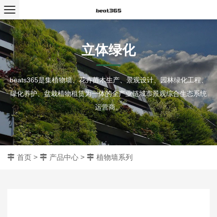
立体绿化
beats365是集植物墙、花卉苗木生产、景观设计、园林绿化工程、
绿化养护、盆栽植物租赁为一体的全产业链城市景观综合生态系统
运营商。
首页
>
产品中心
>
植物墙系列