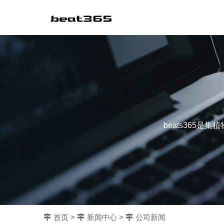
beats365
首页
>
新闻中心
>
公司新闻