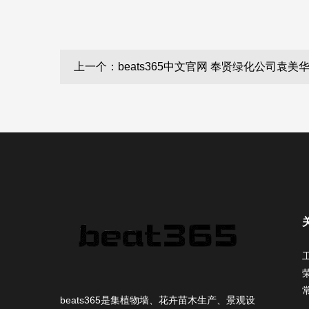
上一个：beats365中文官网 奉贤绿化公司袁美
beats365是集植物墙、花卉苗木生产、景观设