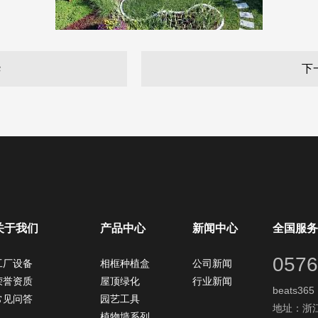
华
下
关于我们
产品中心
新闻中心
全国服务
0576
工厂设备
相框种植盒
公司新闻
荣誉资质
屋顶绿化
行业新闻
beats365
常见问答
园艺工具
地址：浙
植物墙系列